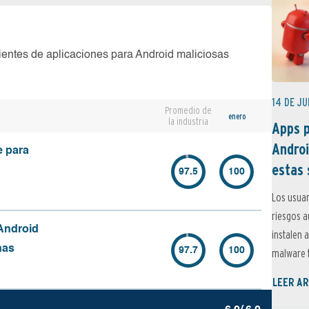
ientes de aplicaciones para Android maliciosas
14 DE JU
Promedio de
enero
la industria
Apps p
Androi
e para
estas 
97.5
100
Los usuar
riesgos 
Android
instalen 
nas
97.7
100
malware t
LEER AR