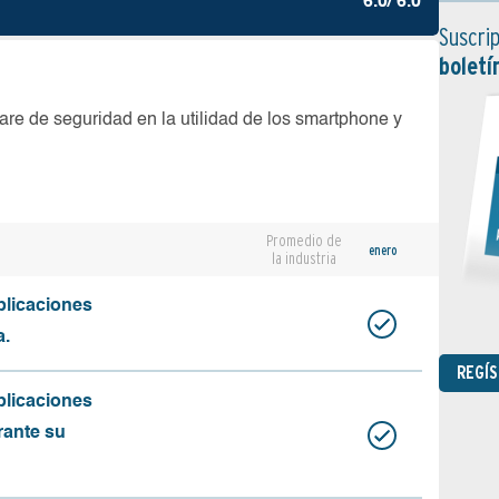
6.0/ 6.0
Suscrip
boletí
are de seguridad en la utilidad de los smartphone y
Promedio de
enero
la industria
plicaciones
a.
REGÍ
plicaciones
rante su