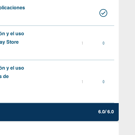
plicaciones
ón y el uso
ay Store
1
0
ón y el uso
s de
1
0
6.0/ 6.0