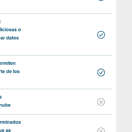
:
iciosas o
bar datos
ermiten
rte de los
s
 nube
erminados
ue se