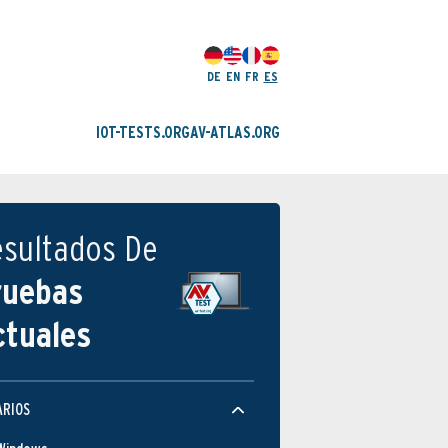
DE
EN
FR
ES
IOT-TESTS.ORG
AV-ATLAS.ORG
esultados De
ruebas
ctuales
ARIOS