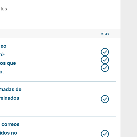
ntes
enero
ueo
n):
tos que
o.
amadas de
rminados
o correos
idos no