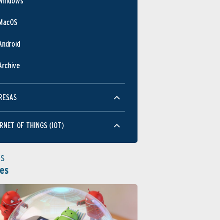
Windows
MacOS
Android
Archive
RESAS
RNET OF THINGS (IOT)
as
es