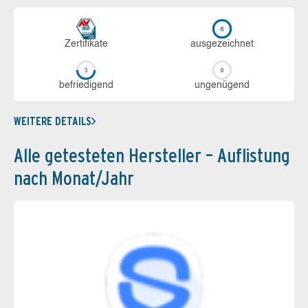
Zerti­fikate
aus­ge­zeich­net
be­frie­di­gend
un­ge­nü­gend
WEITERE DETAILS
Alle getesteten Hersteller – Auflistung
nach Monat/Jahr