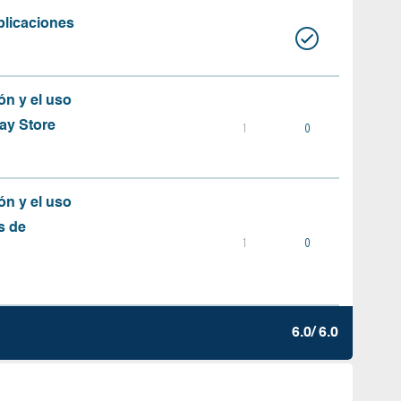
plicaciones
ón y el uso
ay Store
1
0
ón y el uso
s de
1
0
6.0/ 6.0