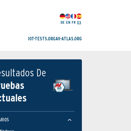
DE
EN
FR
ES
IOT-TESTS.ORG
AV-ATLAS.ORG
esultados De
ruebas
ctuales
ARIOS