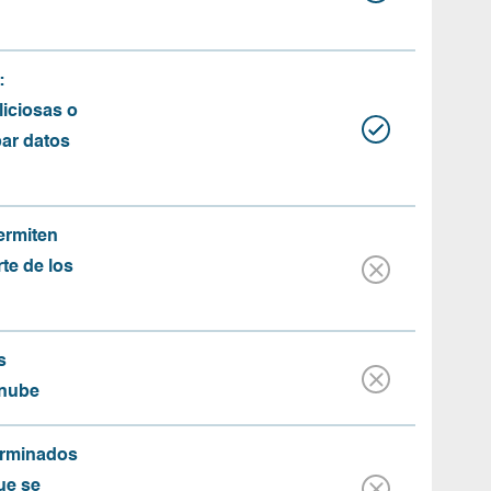
:
iciosas o
bar datos
ermiten
rte de los
s
 nube
erminados
ue se