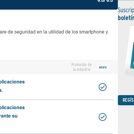
6.0/ 6.0
Suscrip
boletí
are de seguridad en la utilidad de los smartphone y
Promedio de
enero
la industria
plicaciones
a.
REGÍ
plicaciones
rante su