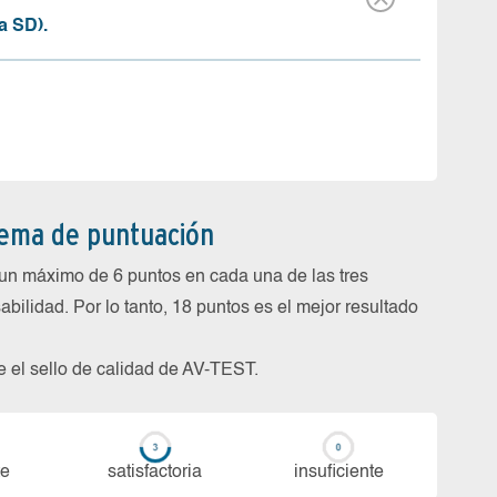
a SD).
tema de puntuación
un máximo de 6 puntos en cada una de las tres
abilidad. Por lo tanto, 18 puntos es el mejor resultado
be el sello de calidad de AV-TEST.
te
sa­tis­fac­to­ria
in­su­fi­cien­te