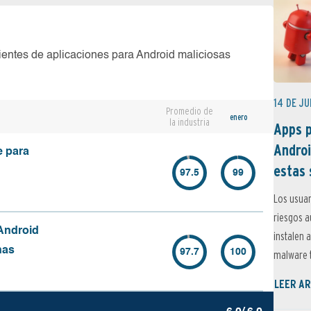
ientes de aplicaciones para Android maliciosas
14 DE JU
Promedio de
enero
la industria
Apps p
Androi
e para
estas 
97.5
99
Los usuar
riesgos 
Android
instalen 
nas
97.7
100
malware t
LEER AR