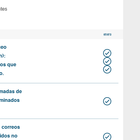
ntes
enero
ueo
n):
tos que
o.
amadas de
rminados
o correos
idos no