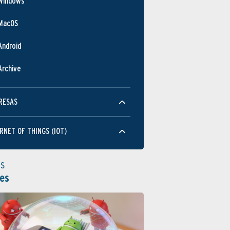
Windows
MacOS
Android
Archive
RESAS
RNET OF THINGS (IOT)
as
es