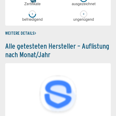
Zerti­fikate
aus­ge­zeich­net
be­frie­di­gend
un­ge­nü­gend
WEITERE DETAILS
Alle getesteten Hersteller – Auflistung
nach Monat/Jahr