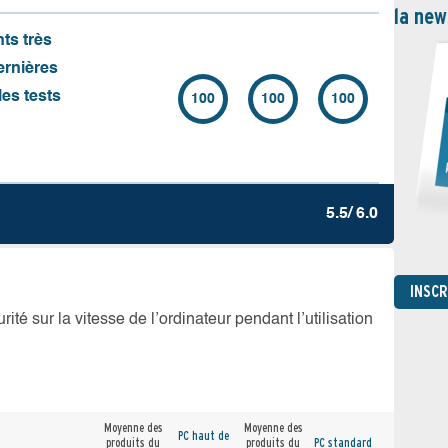
la new
nts très
ernières
es tests
100
100
100
5.5/ 6.0
INSC
té sur la vitesse de l’ordinateur pendant l’utilisation
Moyenne des
Moyenne des
PC haut de
produits du
produits du
PC standard