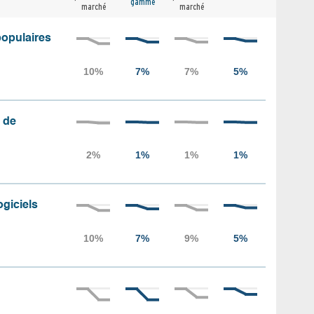
gamme
marché
marché
populaires
 de
ogiciels