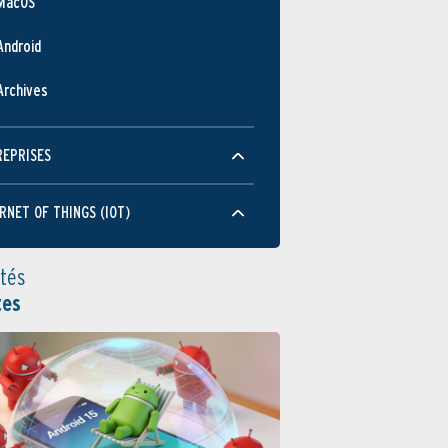
MacOS
Android
Archives
REPRISES
RNET OF THINGS (IOT)
ités
tes