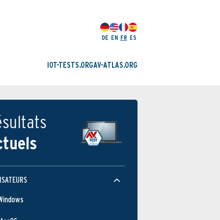
DE
EN
FR
ES
IOT-TESTS.ORG
AV-ATLAS.ORG
sultats
ctuels
ISATEURS
Windows