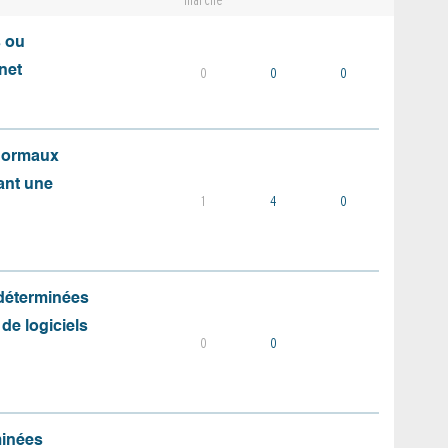
marché
s ou
net
0
0
0
 normaux
ant une
1
4
0
 déterminées
 de logiciels
0
0
minées