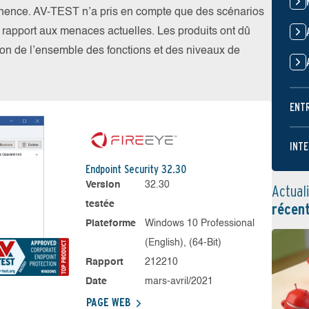
nence. AV-TEST n’a pris en compte que des scénarios
par rapport aux menaces actuelles. Les produits ont dû
ation de l’ensemble des fonctions et des niveaux de
ENT
INTE
Endpoint Security 32.30
Version
32.30
Actual
testée
récen
Plateforme
Windows 10 Professional
(English), (64-Bit)
Rapport
212210
Date
mars-avril/2021
PAGE WEB