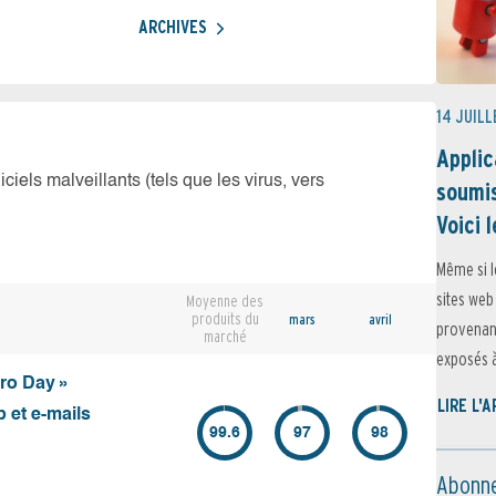
ARCHIVES
14 JUILL
Applic
iciels malveillants (tels que les virus, vers
soumis
Voici l
Même si l
sites web
Moyenne des
produits du
mars
avril
provenant
marché
exposés à 
ero Day »
LIRE L'
 et e-mails
99.6
97
98
Abonne