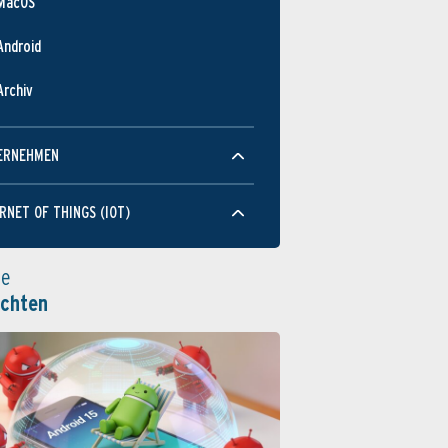
MacOS
Android
Archiv
ERNEHMEN
RNET OF THINGS (IOT)
le
ichten