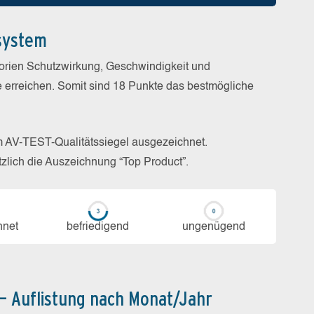
system
gorien Schutzwirkung, Geschwindigkeit und
e erreichen. Somit sind 18 Punkte das bestmögliche
m AV-TEST-Qualitätssiegel ausgezeichnet.
zlich die Auszeichnung “Top Product”.
h­net
be­frie­di­gend
un­ge­nü­gend
 – Auflistung nach Monat/Jahr