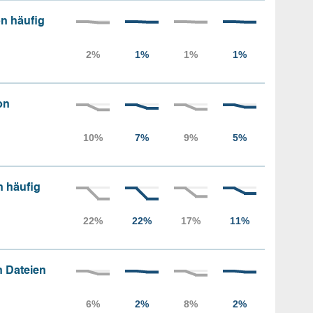
n häufig
on
n häufig
 Dateien