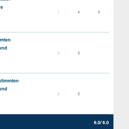
es
1
4
0
mmten
 und
0
0
stimmten
 und
0
0
6.0/ 6.0