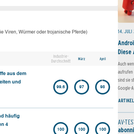
14. JULI
e Viren, Würmer oder trojanische Pferde)
Androi
Diese 
Industrie-
März
April
Durchschnitt
Auch wen
aufrufen 
ffe aus dem
sind sie 
seiten und
99.6
97
98
Google-Ap
ARTIKEL
nd häufig
AV-TES
en 4
abonn
100
100
100