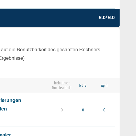
6.0/ 6.0
 auf die Benutzbarkeit des gesamten Rechners
Ergebnisse)
Industrie-
März
April
Durchschnitt
kierungen
ten
0
0
0
maler