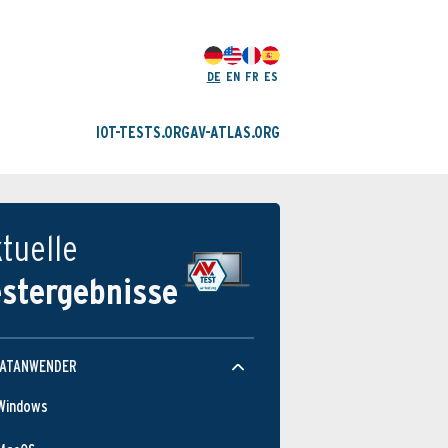
DE
EN
FR
ES
IOT-TESTS.ORG
AV-ATLAS.ORG
tuelle
estergebnisse
VATANWENDER
Windows