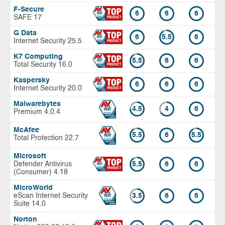
F-Secure
6
6
6
SAFE 17
G Data
6
5.5
6
Internet Security 25.5
K7 Computing
5.5
6
6
Total Security 16.0
Kaspersky
6
6
6
Internet Security 20.0
Malwarebytes
4.5
4
6
Premium 4.0.4
McAfee
5.5
6
5.5
Total Protection 22.7
Microsoft
Defender Antivirus
5.5
6
6
(Consumer) 4.18
MicroWorld
eScan Internet Security
3.5
6
6
Suite 14.0
Norton