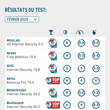
RÉSULTATS DU TEST:
FÉVRIER 2020
AhnLab
6
5.5
5.5
V3 Internet Security 9.0
Avast
6
5.5
5.5
Free Antivirus 19.8
AVG
6
5
5.5
Internet Security 19.8
Avira
6
6
6
Antivirus Pro 15.0
Bitdefender
6
5.5
5.5
Internet Security 24.0
BullGuard
6
6
5.5
Internet Security 20.0