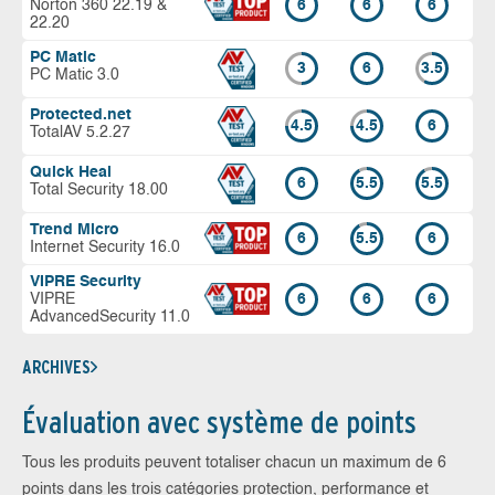
Norton 360 22.19 &
6
6
6
22.20
PC Matic
3
6
3.5
PC Matic 3.0
Protected.net
4.5
4.5
6
TotalAV 5.2.27
Quick Heal
6
5.5
5.5
Total Security 18.00
Trend Micro
6
5.5
6
Internet Security 16.0
VIPRE Security
VIPRE
6
6
6
AdvancedSecurity 11.0
ARCHIVES
Évaluation avec système de points
Tous les produits peuvent totaliser chacun un maximum de 6
points dans les trois catégories protection, performance et