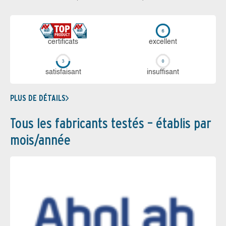
certi­ficats
ex­cellent
sa­tis­fai­sant
in­suf­fi­sant
PLUS DE DÉTAILS
Tous les fabricants testés – établis par
mois/année