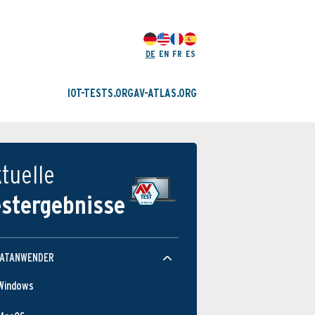
DE
EN
FR
ES
IOT-TESTS.ORG
AV-ATLAS.ORG
tuelle
estergebnisse
VATANWENDER
Windows