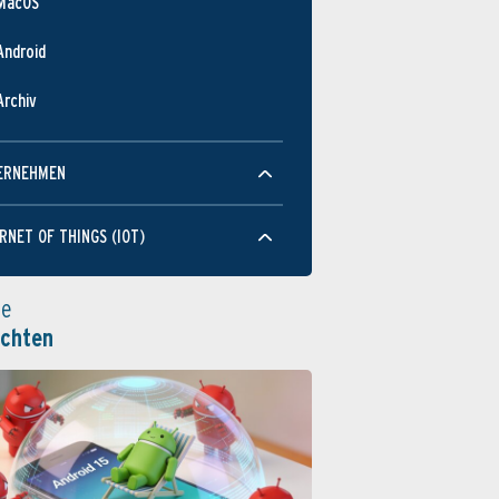
MacOS
Android
Archiv
ERNEHMEN
RNET OF THINGS (IOT)
le
ichten