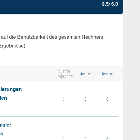
3.5/ 6.0
 auf die Benutzbarkeit des gesamten Rechners
Ergebnisse)
Industrie-
Januar
Februar
Durchschnitt
kierungen
ten
0
0
0
maler
es
3
0
2