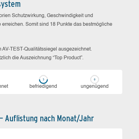
system
gorien Schutzwirkung, Geschwindigkeit und
e erreichen. Somit sind 18 Punkte das bestmögliche
m AV-TEST-Qualitätssiegel ausgezeichnet.
zlich die Auszeichnung “Top Product”.
h­net
be­frie­di­gend
un­ge­nü­gend
 – Auflistung nach Monat/Jahr