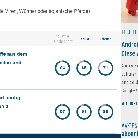
e Viren, Würmer oder trojanische Pferde)
14. JULI
Industrie-
Januar
Februar
Durchschnitt
Androi
Diese 
ffe aus dem
seiten und
Auch wen
94
85
71
aufrufen 
sind sie 
Google-Ap
nd häufig
ARTIKEL
en 4
97
91
88
AV-TES
abonn