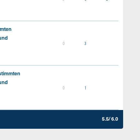
mmten
 und
0
3
stimmten
 und
0
1
5.5/ 6.0