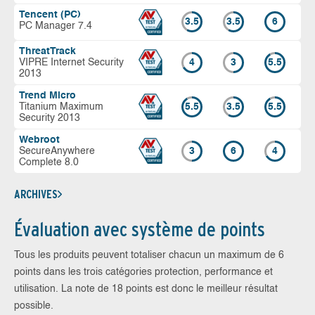
Tencent (PC)
3.5
3.5
6
PC Manager 7.4
ThreatTrack
VIPRE Internet Security
4
3
5.5
2013
Trend Micro
Titanium Maximum
5.5
3.5
5.5
Security 2013
Webroot
SecureAnywhere
3
6
4
Complete 8.0
ARCHIVES
Évaluation avec système de points
Tous les produits peuvent totaliser chacun un maximum de 6
points dans les trois catégories protection, performance et
utilisation. La note de 18 points est donc le meilleur résultat
possible.