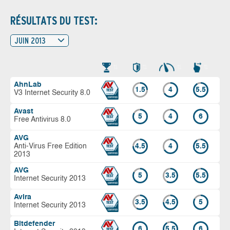
RÉSULTATS DU TEST:
JUIN 2013
AhnLab
1.5
4
5.5
V3 Internet Security 8.0
Avast
5
4
6
Free Antivirus 8.0
AVG
Anti-Virus Free Edition
4.5
4
5.5
2013
AVG
5
3.5
5.5
Internet Security 2013
Avira
3.5
4.5
5
Internet Security 2013
Bitdefender
6
5.5
6