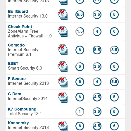
Internet Security 2013
BullGuard
5.5
3.5
5
Internet Security 13.0
Check Point
ZoneAlarm Free
1.5
4
6
Antivirus + Firewall 11.0
Comodo
Internet Security
6
5.5
3.5
Premium 6.1
ESET
5
2.5
6
Smart Security 6.0
F-Secure
6
4
5.5
Internet Security 2013
G Data
6
4.5
5
InternetSecurity 2014
K7 Computing
1
3.5
5
Total Security 13.1
Kaspersky
6
4.5
6
Internet Security 2013