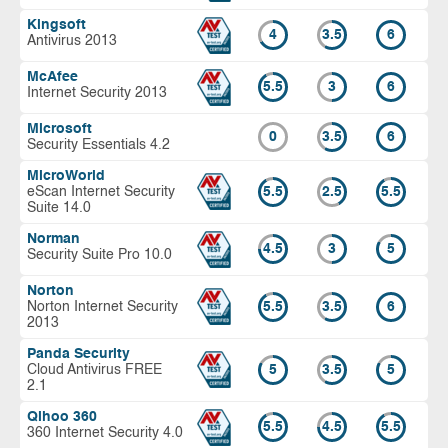
Kingsoft
4
3.5
6
Antivirus 2013
McAfee
5.5
3
6
Internet Security 2013
Microsoft
0
3.5
6
Security Essentials 4.2
MicroWorld
eScan Internet Security
5.5
2.5
5.5
Suite 14.0
Norman
4.5
3
5
Security Suite Pro 10.0
Norton
Norton Internet Security
5.5
3.5
6
2013
Panda Security
Cloud Antivirus FREE
5
3.5
5
2.1
Qihoo 360
5.5
4.5
5.5
360 Internet Security 4.0