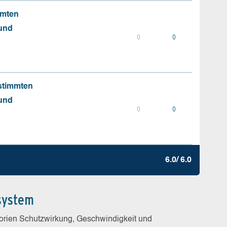
mmten
 und
0
0
stimmten
 und
0
0
6.0/ 6.0
system
gorien Schutzwirkung, Geschwindigkeit und