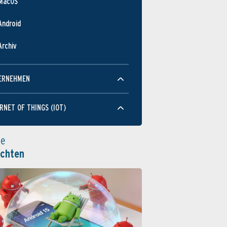
MacOS
Android
Archiv
ERNEHMEN
RNET OF THINGS (IOT)
le
ichten