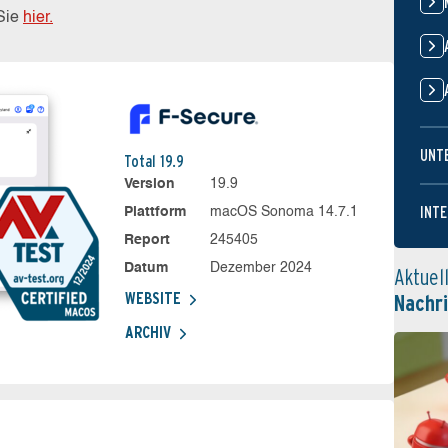
 Sie
hier.
UNT
Total 19.9
Version
19.9
INTE
Plattform
macOS Sonoma 14.7.1
Report
245405
Datum
Dezember 2024
Aktuel
WEBSITE
Nachr
ARCHIV