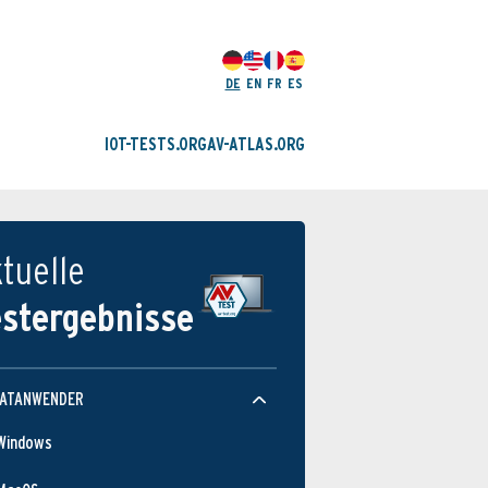
DE
EN
FR
ES
IOT-TESTS.ORG
AV-ATLAS.ORG
tuelle
estergebnisse
VATANWENDER
Windows