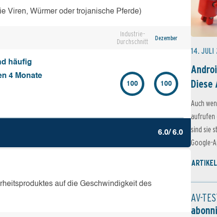
e Viren, Würmer oder trojanische Pferde)
Industrie-
Dezember
Durchschnitt
14. JULI
nd häufig
Androi
ten 4 Monate
Diese 
100
100
Auch wen
aufrufen 
sind sie 
6.0/ 6.0
Google-Ap
ARTIKEL
erheitsproduktes auf die Geschwindigkeit des
AV-TES
abonn