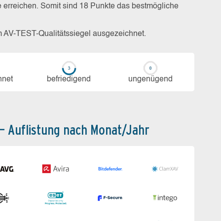
e erreichen. Somit sind 18 Punkte das bestmögliche
m AV-TEST-Qualitätssiegel ausgezeichnet.
h­net
be­frie­di­gend
un­ge­nü­gend
 – Auflistung nach Monat/Jahr