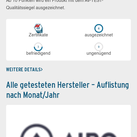
Ab 10 Punkten wird ein Produkt mit dem AV-TEST-
Qualitätssiegel ausgezeichnet.
Zerti­fikate
aus­ge­zeich­net
be­frie­di­gend
un­ge­nü­gend
WEITERE DETAILS
Alle getesteten Hersteller – Auflistung
nach Monat/Jahr