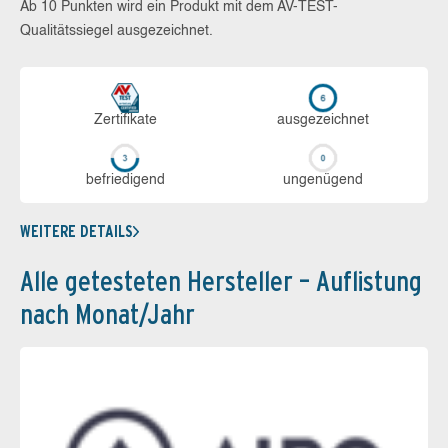
Ab 10 Punkten wird ein Produkt mit dem AV-TEST-
Qualitätssiegel ausgezeichnet.
Zerti­fikate
aus­ge­zeich­net
be­frie­di­gend
un­ge­nü­gend
WEITERE DETAILS
Alle getesteten Hersteller – Auflistung
nach Monat/Jahr