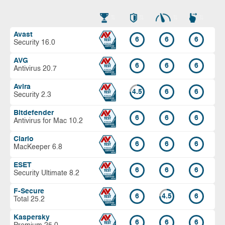
Avast
6
6
6
Security 16.0
AVG
6
6
6
Antivirus 20.7
Avira
4.5
6
6
Security 2.3
Bitdefender
6
6
6
Antivirus for Mac 10.2
Clario
6
6
6
MacKeeper 6.8
ESET
6
6
6
Security Ultimate 8.2
F-Secure
6
4.5
6
Total 25.2
Kaspersky
6
6
6