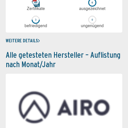
Zerti­fikate
aus­ge­zeich­net
be­frie­di­gend
un­ge­nü­gend
WEITERE DETAILS
Alle getesteten Hersteller – Auflistung
nach Monat/Jahr