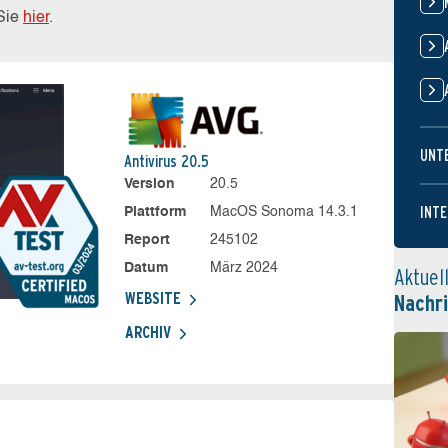
 Sie
hier
.
UNT
Antivirus 20.5
Version
20.5
INTE
Plattform
MacOS Sonoma 14.3.1
Report
245102
Datum
März 2024
Aktuel
WEBSITE
Nachr
ARCHIV