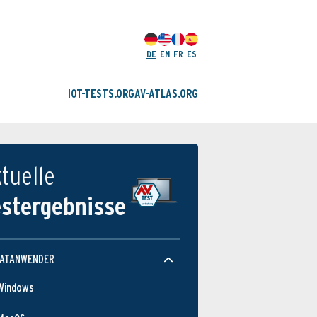
DE
EN
FR
ES
IOT-TESTS.ORG
AV-ATLAS.ORG
tuelle
estergebnisse
VATANWENDER
Windows