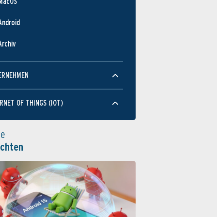
MacOS
Android
Archiv
ERNEHMEN
RNET OF THINGS (IOT)
le
ichten