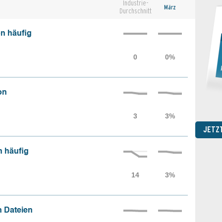
Industrie-
März
Durchschnitt
n häufig
on
JETZ
n häufig
 Dateien