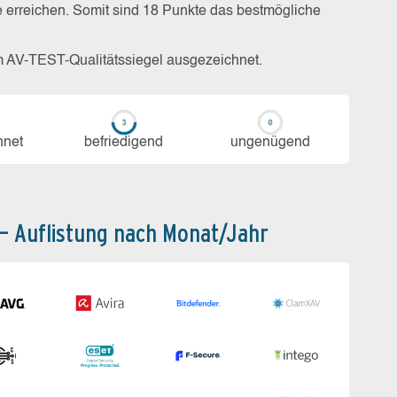
e erreichen. Somit sind 18 Punkte das bestmögliche
m AV-TEST-Qualitätssiegel ausgezeichnet.
h­net
be­frie­di­gend
un­ge­nü­gend
 – Auflistung nach Monat/Jahr