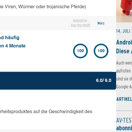
e Viren, Würmer oder trojanische Pferde)
Industrie-
März
Durchschnitt
14. JULI
nd häufig
Androi
ten 4 Monate
Diese 
100
100
Auch wen
aufrufen 
sind sie 
6.0/ 6.0
Google-Ap
ARTIKEL
erheitsproduktes auf die Geschwindigkeit des
AV-TES
abonn