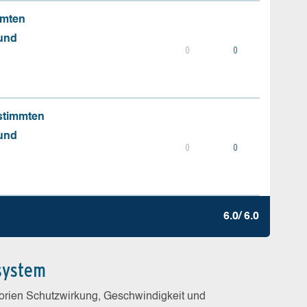
mmten
 und
0
0
stimmten
 und
0
0
6.0/ 6.0
system
gorien Schutzwirkung, Geschwindigkeit und