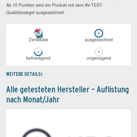
Ab 10 Punkten wird ein Produkt mit dem AV-TEST-
Qualitätssiegel ausgezeichnet.
Zerti­fikate
aus­ge­zeich­net
be­frie­di­gend
un­ge­nü­gend
WEITERE DETAILS
Alle getesteten Hersteller – Auflistung
nach Monat/Jahr