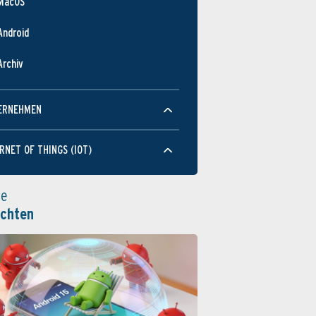
MacOS
Android
Archiv
ERNEHMEN
RNET OF THINGS (IOT)
le
ichten