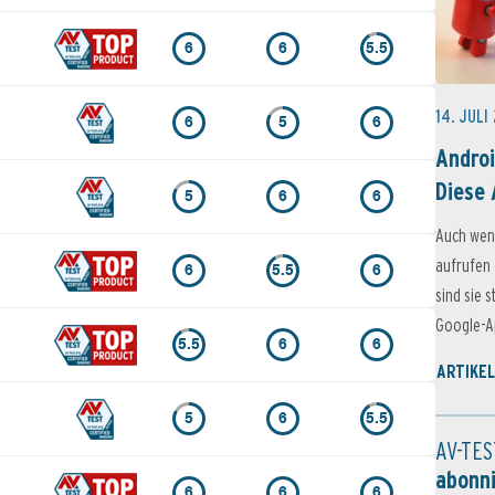
6
6
5.5
14. JULI
6
5
6
Androi
Diese 
5
6
6
Auch wen
aufrufen 
6
5.5
6
sind sie 
Google-Ap
5.5
6
6
ARTIKEL
5
6
5.5
AV-TES
abonn
6
6
6