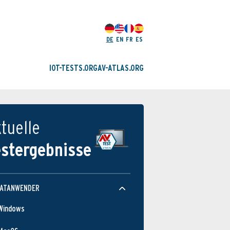
DE
EN
FR
ES
IOT-TESTS.ORG
AV-ATLAS.ORG
tuelle
estergebnisse
VATANWENDER
Windows