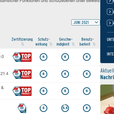
z sämtlicher Funktionen und Schutzebenen unter Beweis
JUNI 2021
Zertifi­zierung
Schutz­
Geschw­
Benutz­
UNT
wirkung
indigkeit
barkeit
INTE
9.0
6
6
6
Aktuel
 21.4
6
6
6
Nachr
3 &
6
6
6
5
5.5
6