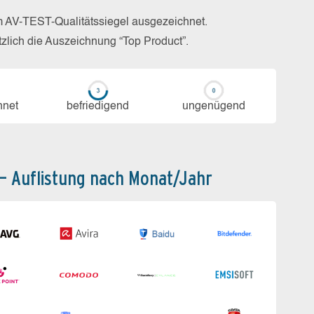
m AV-TEST-Qualitätssiegel ausgezeichnet.
zlich die Auszeichnung “Top Product”.
h­net
be­frie­di­gend
un­ge­nü­gend
 – Auflistung nach Monat/Jahr