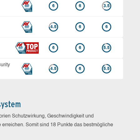
6
6
3.5
4.5
6
6
6
6
5.5
rity
4.5
6
5.5
system
gorien Schutzwirkung, Geschwindigkeit und
e erreichen. Somit sind 18 Punkte das bestmögliche