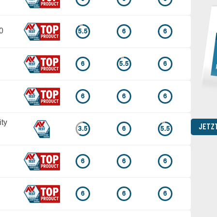
0
5.5
6
6
6
5.5
6
6
6
6
ity
JETZ
3.5
6
5.5
6
6
6
6
6
6