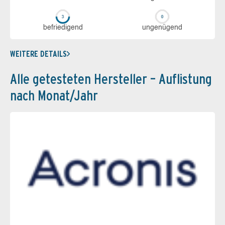
be­frie­di­gend
un­ge­nü­gend
WEITERE DETAILS
Alle getesteten Hersteller – Auflistung
nach Monat/Jahr