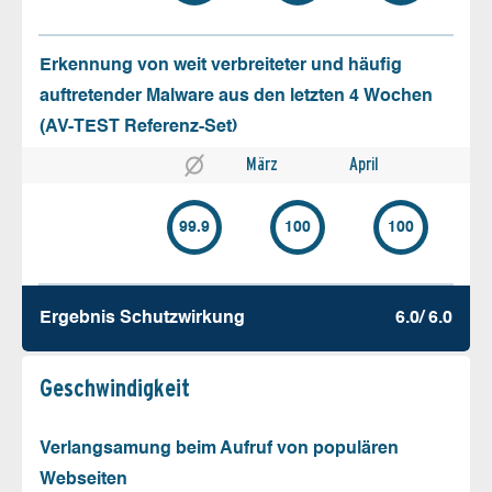
Erkennung von weit verbreiteter und häufig
auftretender Malware aus den letzten 4 Wochen
(AV-TEST Referenz-Set)
März
April
99.9
100
100
Ergebnis Schutz­wirkung
6.0/ 6.0
Geschw­indigkeit
Verlangsamung beim Aufruf von populären
Webseiten