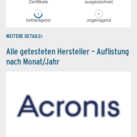
Zerti­fikate
aus­ge­zeich­net
be­frie­di­gend
un­ge­nü­gend
WEITERE DETAILS
Alle getesteten Hersteller – Auflistung
nach Monat/Jahr