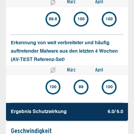
März
April
99.6
100
100
Erkennung von weit verbreiteter und häufig
auftretender Malware aus den letzten 4 Wochen
(AV-TEST Referenz-Set)
März
April
100
99
100
Ergebnis Schutz­wirkung
6.0/ 6.0
Geschw­indigkeit