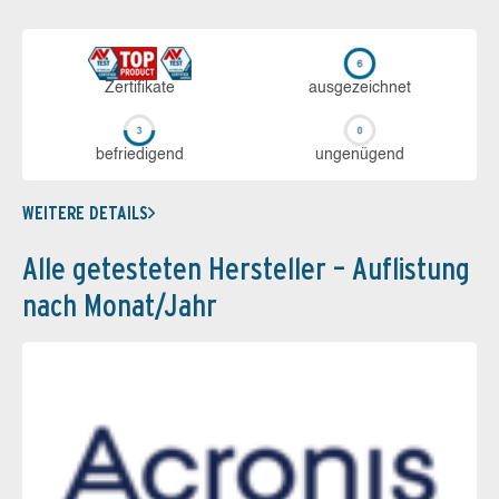
Zerti­fikate
aus­ge­zeich­net
be­frie­di­gend
un­ge­nü­gend
WEITERE DETAILS
Alle getesteten Hersteller – Auflistung
nach Monat/Jahr