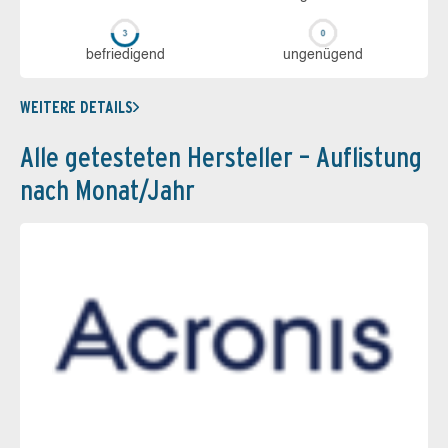
be­frie­di­gend
un­ge­nü­gend
WEITERE DETAILS
Alle getesteten Hersteller – Auflistung
nach Monat/Jahr