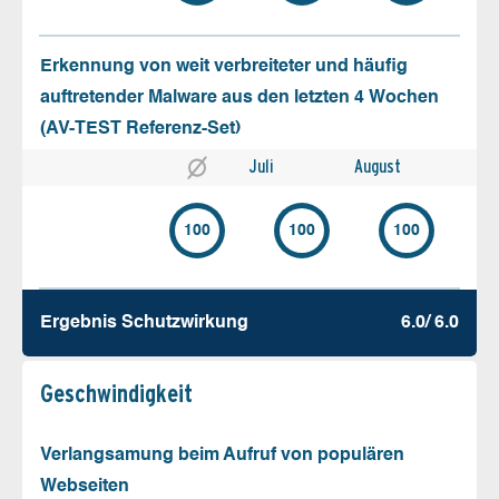
Erkennung von weit verbreiteter und häufig
auftretender Malware aus den letzten 4 Wochen
(AV-TEST Referenz-Set)
Juli
August
100
100
100
Ergebnis Schutz­wirkung
6.0/ 6.0
Geschw­indigkeit
Verlangsamung beim Aufruf von populären
Webseiten