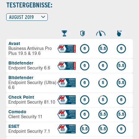
TESTERGEBNISSE:
AUGUST 2019
Avast
Business Antivirus Pro
6
5.5
6
Plus 19.5 & 19.6
Bitdefender
6
6
5.5
Endpoint Security 6.6
Bitdefender
Endpoint Security (Ultra)
6
5
5.5
6.6
Check Point
6
5
6
Endpoint Security 81.10
Comodo
6
5.5
5.5
Client Security 11
ESET
5.5
5.5
6
Endpoint Security 7.1