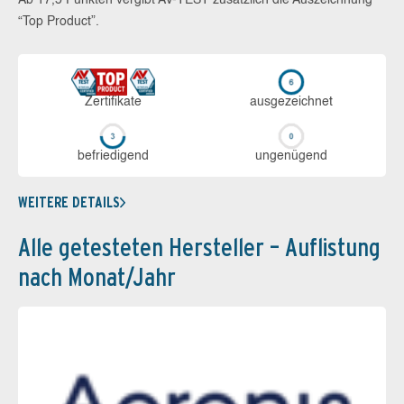
“Top Product”.
Zerti­fikate
aus­ge­zeich­net
be­frie­di­gend
un­ge­nü­gend
WEITERE DETAILS
Alle getesteten Hersteller – Auflistung
nach Monat/Jahr