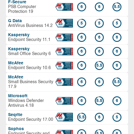
F-Secure
PSB Computer
6
6
5.5
Protection 19
G Data
5
5
5
AntiVirus Business 14.2
Kaspersky
6
6
6
Endpoint Security 11.1
Kaspersky
6
6
6
Small Office Security 6
McAfee
6
5.5
6
Endpoint Security 10.6
McAfee
Small Business Security
6
6
5.5
17.9
Microsoft
Windows Defender
6
5.5
6
Antivirus 4.18
Seqrite
5.5
6
5
Endpoint Security 17.00
Sophos
Endpoint Security and
6
5.5
6