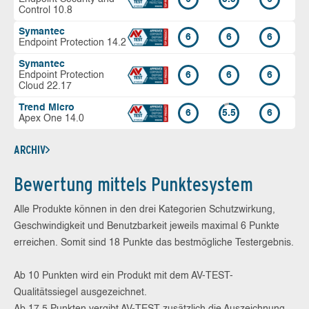
Control 10.8
Symantec
6
6
6
Endpoint Protection 14.2
Symantec
Endpoint Protection
6
6
6
Cloud 22.17
Trend Micro
6
5.5
6
Apex One 14.0
ARCHIV
Bewertung mittels Punktesystem
Alle Produkte können in den drei Kategorien Schutzwirkung,
Geschwindigkeit und Benutzbarkeit jeweils maximal 6 Punkte
erreichen. Somit sind 18 Punkte das bestmögliche Testergebnis.
Ab 10 Punkten wird ein Produkt mit dem AV-TEST-
Qualitätssiegel ausgezeichnet.
Ab 17,5 Punkten vergibt AV-TEST zusätzlich die Auszeichnung