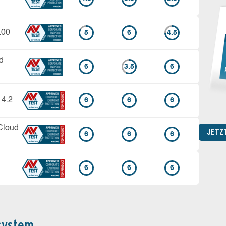
.00
5
6
4.5
d
6
3.5
6
14.2
6
6
6
Cloud
JETZ
6
6
6
6
6
6
system