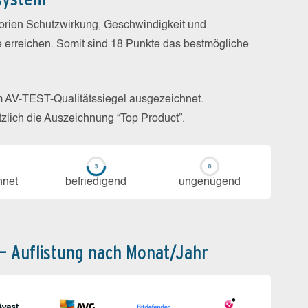
gorien Schutzwirkung, Geschwindigkeit und
e erreichen. Somit sind 18 Punkte das bestmögliche
m AV-TEST-Qualitätssiegel ausgezeichnet.
zlich die Auszeichnung “Top Product”.
h­net
be­frie­di­gend
un­ge­nü­gend
 – Auflistung nach Monat/Jahr