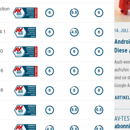
ction
6
5.5
6
14. JULI
4.1
6
4.5
6
Androi
Diese 
.0
6
6
6
Auch wen
aufrufen 
 6
6
6
6
sind sie 
Google-Ap
.6
6
5
6
ARTIKEL
6
5.5
5.5
AV-TES
abonn
4.5
5.5
5.5