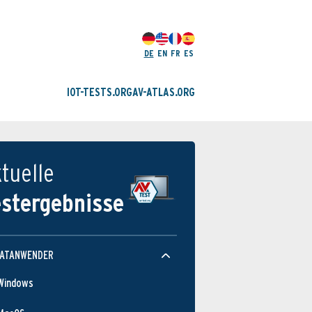
DE
EN
FR
ES
IOT-TESTS.ORG
AV-ATLAS.ORG
tuelle
estergebnisse
VATANWENDER
Windows