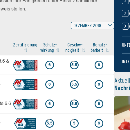
sten ihre Fähigkeiten unter Einsatz sämtlicher
eis stellen.
DEZEMBER 2018
Zertifi­zierung
Schutz­
Geschw­
Benutz­
UNT
wirkung
indigkeit
barkeit
INTE
8.6 &
6
5.5
6
Aktuel
6
6
5.5
6
Nachr
te 6.6
6
5.5
6
0
5.5
5
6