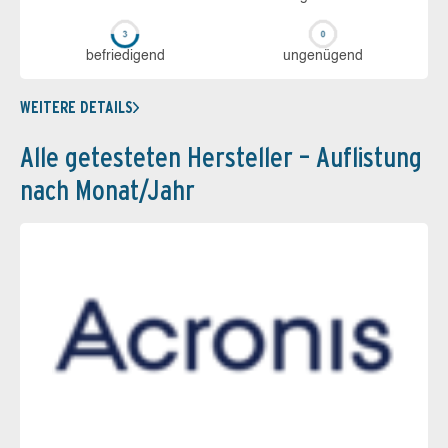
be­frie­di­gend
un­ge­nü­gend
WEITERE DETAILS
Alle getesteten Hersteller – Auflistung
nach Monat/Jahr