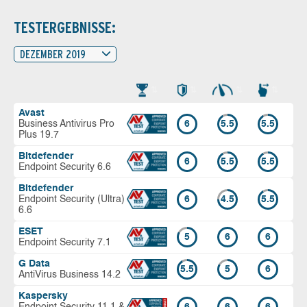
TESTERGEBNISSE:
DEZEMBER 2019
Avast
Business Antivirus Pro
6
5.5
5.5
Plus 19.7
Bitdefender
6
5.5
5.5
Endpoint Security 6.6
Bitdefender
Endpoint Security (Ultra)
6
4.5
5.5
6.6
ESET
5
6
6
Endpoint Security 7.1
G Data
5.5
5
6
AntiVirus Business 14.2
Kaspersky
Endpoint Security 11.1 &
6
6
6