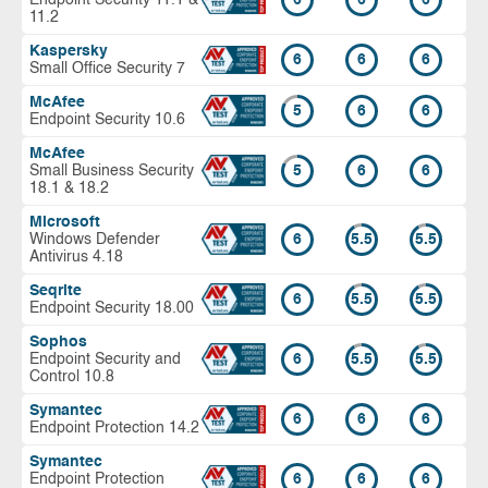
11.2
Kaspersky
6
6
6
Small Office Security 7
McAfee
5
6
6
Endpoint Security 10.6
McAfee
Small Business Security
5
6
6
18.1 & 18.2
Microsoft
Windows Defender
6
5.5
5.5
Antivirus 4.18
Seqrite
6
5.5
5.5
Endpoint Security 18.00
Sophos
Endpoint Security and
6
5.5
5.5
Control 10.8
Symantec
6
6
6
Endpoint Protection 14.2
Symantec
Endpoint Protection
6
6
6