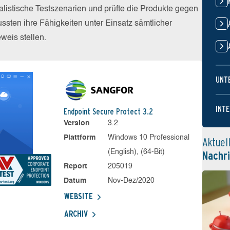
alistische Testszenarien und prüfte die Produkte gegen
sten ihre Fähigkeiten unter Einsatz sämtlicher
eis stellen.
UNT
INTE
Endpoint Secure Protect 3.2
Version
3.2
Plattform
Windows 10 Professional
Aktuel
(English), (64-Bit)
Nachr
Report
205019
Datum
Nov-Dez/2020
WEBSITE
ARCHIV