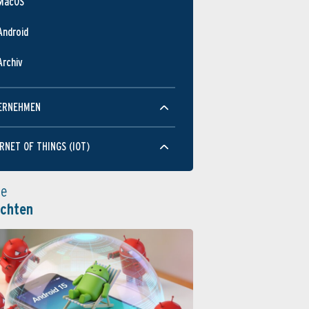
MacOS
Android
Archiv
ERNEHMEN
RNET OF THINGS (IOT)
le
ichten