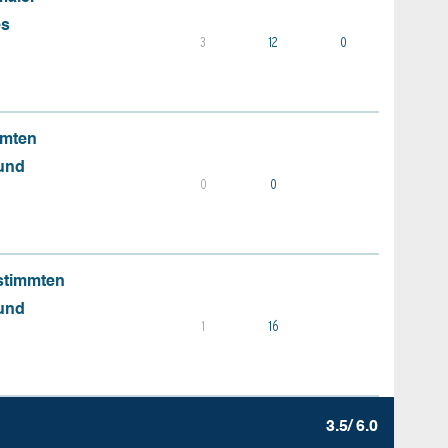
es
3
12
0
mmten
 und
0
0
stimmten
 und
1
16
3.5/ 6.0