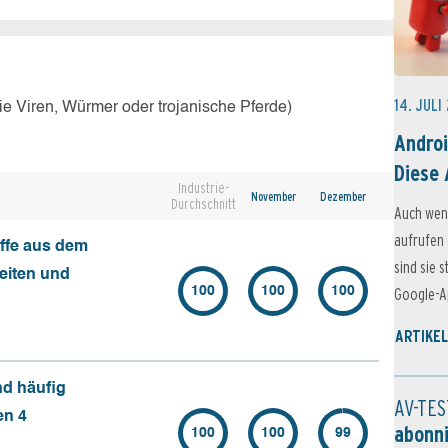
14. JULI
e Viren, Würmer oder trojanische Pferde)
Androi
Diese 
Industrie-
November
Dezember
Durchschnitt
Auch wen
aufrufen 
ffe aus dem
sind sie 
seiten und
100
100
100
Google-Ap
ARTIKEL
nd häufig
AV-TES
en 4
abonn
100
100
99