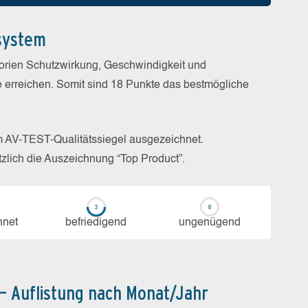
system
gorien Schutzwirkung, Geschwindigkeit und
e erreichen. Somit sind 18 Punkte das bestmögliche
m AV-TEST-Qualitätssiegel ausgezeichnet.
zlich die Auszeichnung “Top Product”.
h­net
be­frie­di­gend
un­ge­nü­gend
 – Auflistung nach Monat/Jahr