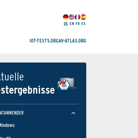
DE
EN
FR
ES
IOT-TESTS.ORG
AV-ATLAS.ORG
tuelle
estergebnisse
VATANWENDER
Windows