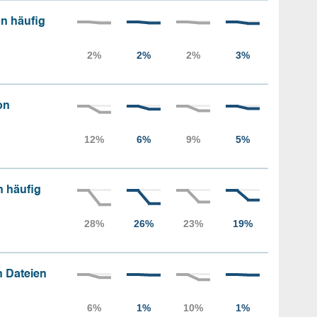
n häufig
on
n häufig
 Dateien