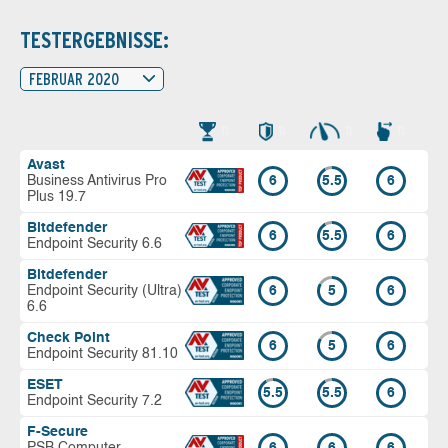
TESTERGEBNISSE:
FEBRUAR 2020
Avast
Business Antivirus Pro
6
5.5
6
Plus 19.7
Bitdefender
6
5.5
6
Endpoint Security 6.6
Bitdefender
Endpoint Security (Ultra)
6
5
6
6.6
Check Point
6
5
6
Endpoint Security 81.10
ESET
5.5
5.5
6
Endpoint Security 7.2
F-Secure
PSB Computer
6
6
6