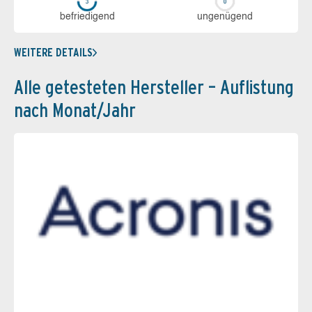
be­frie­di­gend
un­ge­nü­gend
WEITERE DETAILS
Alle getesteten Hersteller – Auflistung
nach Monat/Jahr