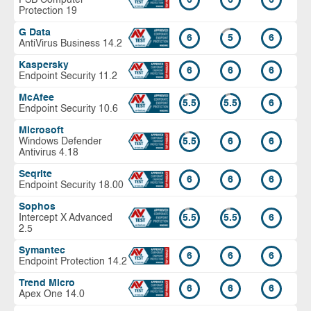
Protection 19
G Data
6
5
6
AntiVirus Business 14.2
Kaspersky
6
6
6
Endpoint Security 11.2
McAfee
5.5
5.5
6
Endpoint Security 10.6
Microsoft
Windows Defender
5.5
6
6
Antivirus 4.18
Seqrite
6
6
6
Endpoint Security 18.00
Sophos
Intercept X Advanced
5.5
5.5
6
2.5
Symantec
6
6
6
Endpoint Protection 14.2
Trend Micro
6
6
6
Apex One 14.0