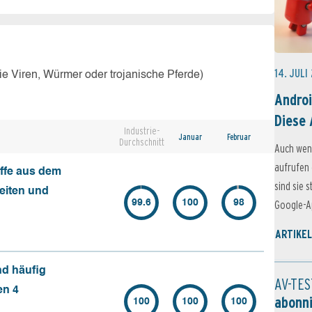
14. JULI
e Viren, Würmer oder trojanische Pferde)
Androi
Diese 
Industrie-
Januar
Februar
Durchschnitt
Auch wen
aufrufen 
ffe aus dem
sind sie 
seiten und
99.6
100
98
Google-Ap
ARTIKEL
nd häufig
AV-TES
en 4
abonn
100
100
100