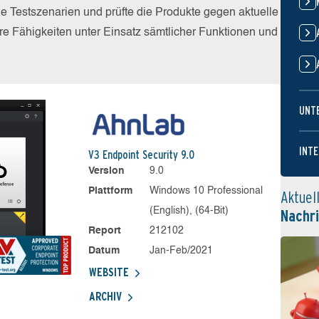
he Testszenarien und prüfte die Produkte gegen aktuelle
e Fähigkeiten unter Einsatz sämtlicher Funktionen und
UNT
INTE
V3 Endpoint Security 9.0
Version
9.0
Plattform
Windows 10 Professional
Aktuel
(English), (64-Bit)
Nachr
Report
212102
Datum
Jan-Feb/2021
WEBSITE
ARCHIV