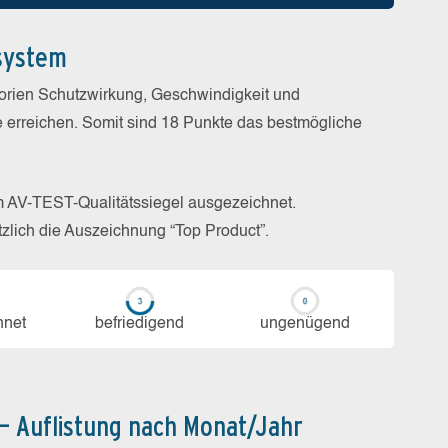
system
gorien Schutzwirkung, Geschwindigkeit und
e erreichen. Somit sind 18 Punkte das bestmögliche
m AV-TEST-Qualitätssiegel ausgezeichnet.
zlich die Auszeichnung “Top Product”.
h­net
be­frie­di­gend
un­ge­nü­gend
 – Auflistung nach Monat/Jahr