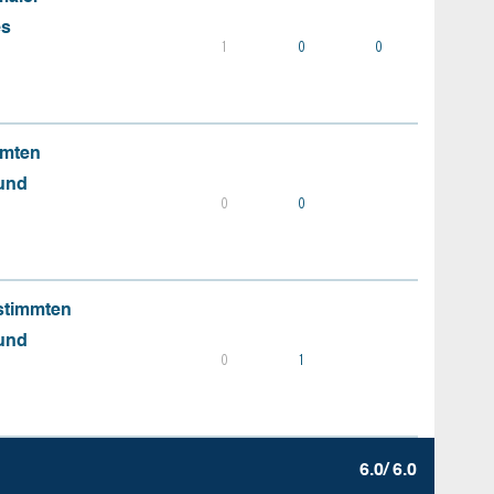
es
1
0
0
mmten
 und
0
0
stimmten
 und
0
1
6.0/ 6.0