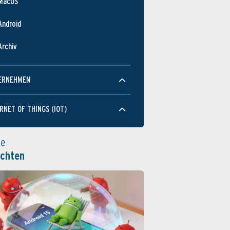
MacOS
Android
Archiv
ERNEHMEN
RNET OF THINGS (IOT)
le
ichten