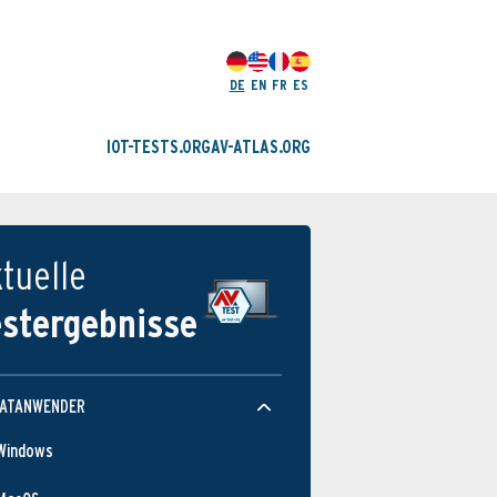
DE
EN
FR
ES
IOT-TESTS.ORG
AV-ATLAS.ORG
tuelle
estergebnisse
VATANWENDER
Windows