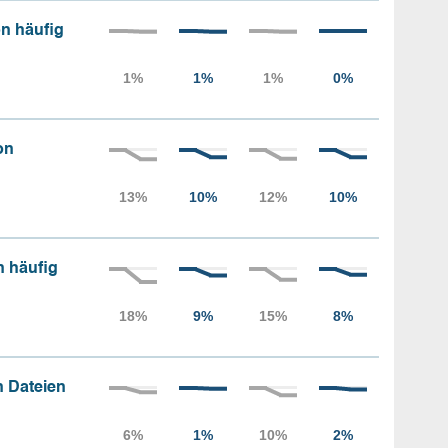
n häufig
on
n häufig
 Dateien