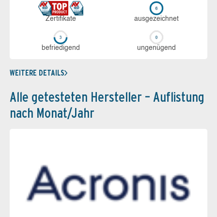
Zerti­fikate
aus­ge­zeich­net
be­frie­di­gend
un­ge­nü­gend
WEITERE DETAILS
Alle getesteten Hersteller – Auflistung
nach Monat/Jahr