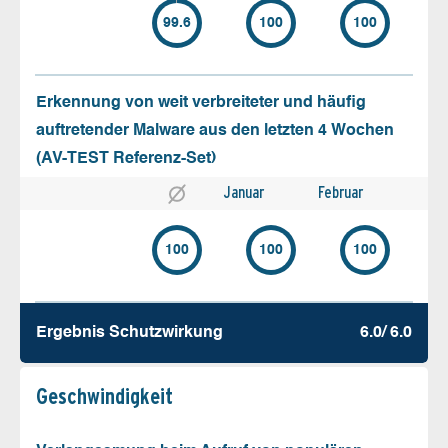
99.6
100
100
Erkennung von weit verbreiteter und häufig
auftretender Malware aus den letzten 4 Wochen
(AV-TEST Referenz-Set)
Januar
Februar
100
100
100
Ergebnis Schutz­wirkung
6.0/ 6.0
Geschw­indigkeit