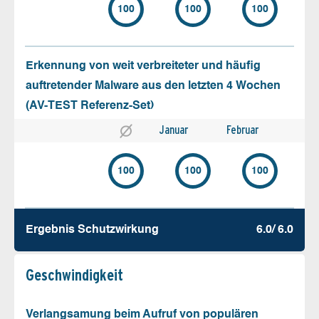
100
100
100
Erkennung von weit verbreiteter und häufig
auftretender Malware aus den letzten 4 Wochen
(AV-TEST Referenz-Set)
Januar
Februar
100
100
100
Ergebnis Schutz­wirkung
6.0/ 6.0
Geschw­indigkeit
Verlangsamung beim Aufruf von populären