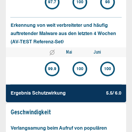
97.7
100
98
Erkennung von weit verbreiteter und häufig
auftretender Malware aus den letzten 4 Wochen
(AV-TEST Referenz-Set)
Mai
Juni
99.9
100
100
Ergebnis Schutz­wirkung
5.5/ 6.0
Geschw­indigkeit
Verlangsamung beim Aufruf von populären