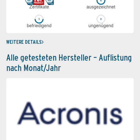
Zerti­fikate
aus­ge­zeich­net
be­frie­di­gend
un­ge­nü­gend
WEITERE DETAILS
Alle getesteten Hersteller – Auflistung
nach Monat/Jahr