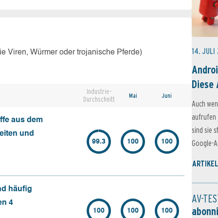
14. JULI
e Viren, Würmer oder trojanische Pferde)
Androi
Diese 
Industrie-
Mai
Juni
Durchschnitt
Auch wen
aufrufen 
ffe aus dem
sind sie 
seiten und
99.3
100
100
Google-Ap
ARTIKEL
nd häufig
AV-TES
en 4
abonn
100
100
100