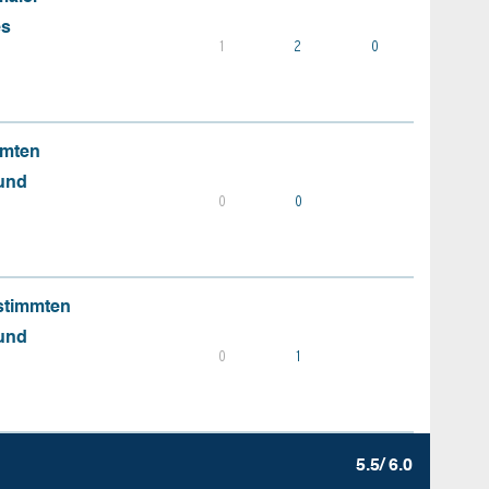
es
1
2
0
mmten
 und
0
0
stimmten
 und
0
1
5.5/ 6.0