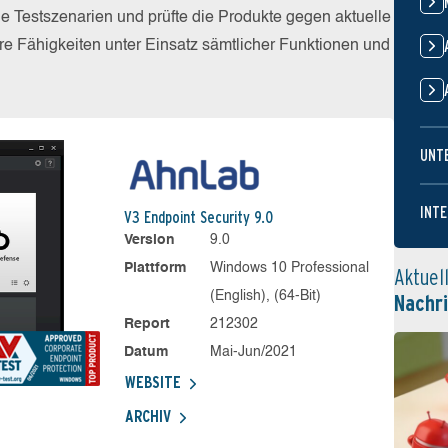
he Testszenarien und prüfte die Produkte gegen aktuelle
e Fähigkeiten unter Einsatz sämtlicher Funktionen und
UNT
INTE
V3 Endpoint Security 9.0
Version
9.0
Plattform
Windows 10 Professional
Aktuel
(English), (64-Bit)
Nachr
Report
212302
Datum
Mai-Jun/2021
WEBSITE
ARCHIV