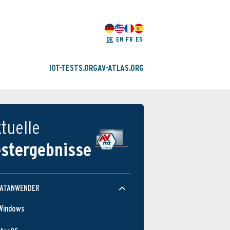
DE
EN
FR
ES
IOT-TESTS.ORG
AV-ATLAS.ORG
tuelle
estergebnisse
VATANWENDER
Windows