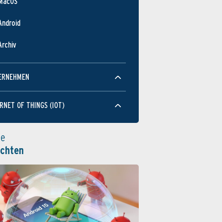
MacOS
Android
Archiv
ERNEHMEN
RNET OF THINGS (IOT)
le
ichten