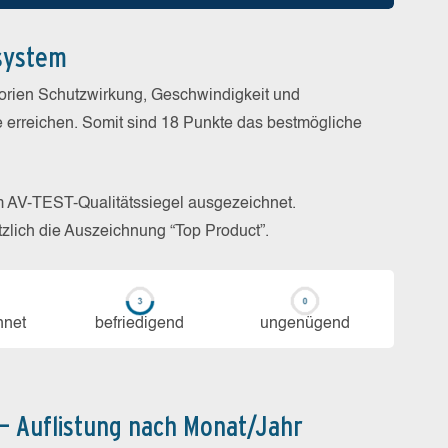
system
gorien Schutzwirkung, Geschwindigkeit und
e erreichen. Somit sind 18 Punkte das bestmögliche
m AV-TEST-Qualitätssiegel ausgezeichnet.
zlich die Auszeichnung “Top Product”.
h­net
be­frie­di­gend
un­ge­nü­gend
 – Auflistung nach Monat/Jahr