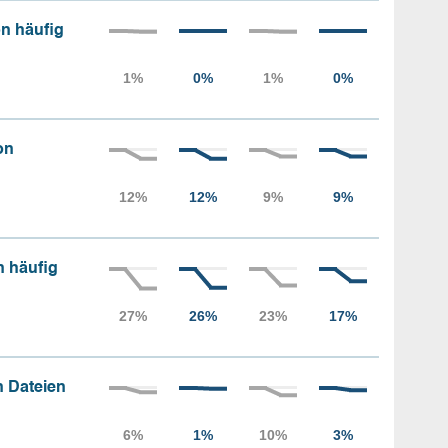
n häufig
on
n häufig
 Dateien