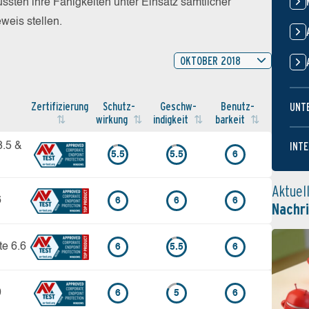
sten ihre Fähigkeiten unter Einsatz sämtlicher
eis stellen.
OKTOBER 2018
Zertifi­zierung
Schutz­
Geschw­
Benutz­
UNT
wirkung
indigkeit
barkeit
INTE
8.5 &
5.5
5.5
6
Aktuel
6
6
6
6
Nachr
te 6.6
6
5.5
6
0
6
5
6