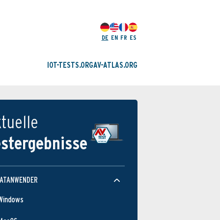
DE
EN
FR
ES
IOT-TESTS.ORG
AV-ATLAS.ORG
tuelle
estergebnisse
VATANWENDER
Windows