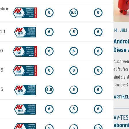
ction
6
5.5
6
14. JULI
4.1
6
5
6
Androi
Diese 
.0
6
6
6
Auch wen
aufrufen 
 6
6
6
6
sind sie 
Google-Ap
.5
5.5
5
6
ARTIKEL
6
5
6
AV-TES
abonn
5
5
5.5