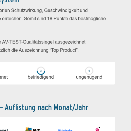
gorien Schutzwirkung, Geschwindigkeit und
e erreichen. Somit sind 18 Punkte das bestmögliche
m AV-TEST-Qualitätssiegel ausgezeichnet.
zlich die Auszeichnung “Top Product”.
h­net
be­frie­di­gend
un­ge­nü­gend
 – Auflistung nach Monat/Jahr