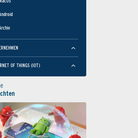
MacOS
Android
Archiv
ERNEHMEN
RNET OF THINGS (IOT)
le
ichten