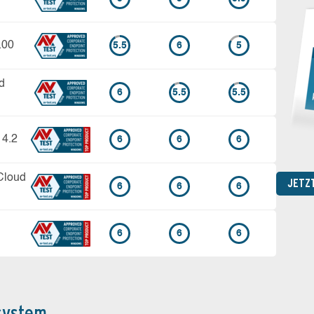
.00
5.5
6
5
d
6
5.5
5.5
14.2
6
6
6
Cloud
JETZ
6
6
6
6
6
6
system