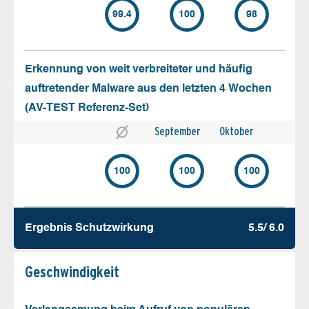
99.4
100
98
Erkennung von weit verbreiteter und häufig
auftretender Malware aus den letzten 4 Wochen
(AV-TEST Referenz-Set)
September
Oktober
100
100
100
Ergebnis Schutz­wirkung
5.5/ 6.0
Geschw­indigkeit