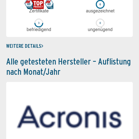
Zerti­fikate
aus­ge­zeich­net
be­frie­di­gend
un­ge­nü­gend
WEITERE DETAILS
Alle getesteten Hersteller – Auflistung
nach Monat/Jahr