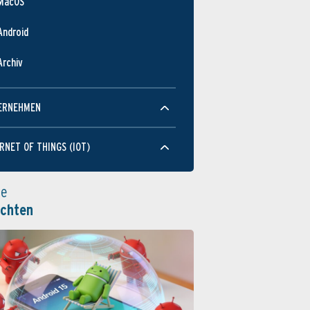
MacOS
Android
Archiv
ERNEHMEN
RNET OF THINGS (IOT)
le
ichten