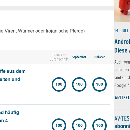
14. JULI
e Viren, Würmer oder trojanische Pferde)
Androi
Diese 
Industrie-
September
Oktober
Durchschnitt
Auch wen
aufrufen 
ffe aus dem
sind sie 
seiten und
100
100
100
Google-Ap
ARTIKEL
nd häufig
AV-TES
en 4
abonn
100
100
100