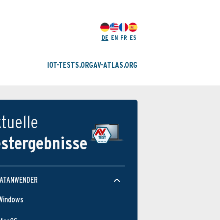
DE
EN
FR
ES
IOT-TESTS.ORG
AV-ATLAS.ORG
tuelle
estergebnisse
VATANWENDER
Windows