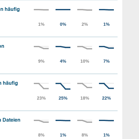
n häufig
on
n häufig
 Dateien