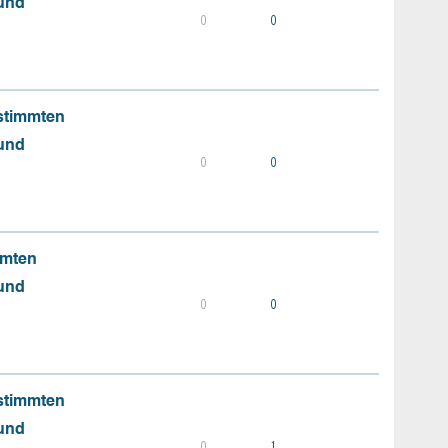
 und
0
0
stimmten
 und
0
0
mmten
 und
0
0
stimmten
 und
0
1