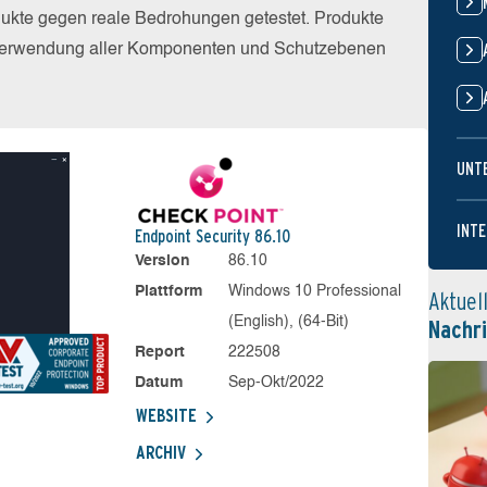
dukte gegen reale Bedrohungen getestet. Produkte
r Verwendung aller Komponenten und Schutzebenen
UNT
INTE
Endpoint Security 86.10
Version
86.10
Plattform
Windows 10 Professional
Aktuel
(English), (64-Bit)
Nachr
Report
222508
Datum
Sep-Okt/2022
WEBSITE
ARCHIV