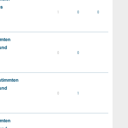
es
1
0
0
mmten
 und
0
0
stimmten
 und
0
1
mmten