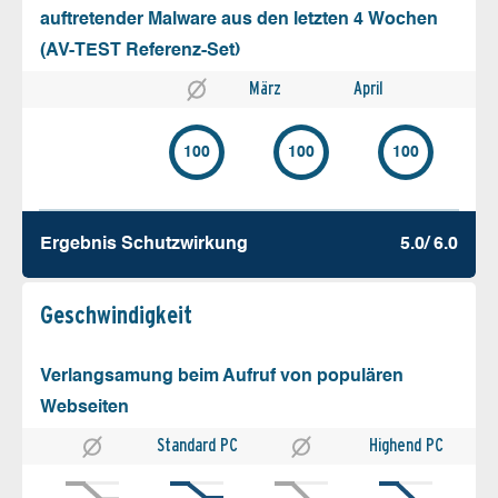
auftretender Malware aus den letzten 4 Wochen
(AV-TEST Referenz-Set)
März
April
100
100
100
Ergebnis Schutz­wirkung
5.0/ 6.0
Geschw­indigkeit
Verlangsamung beim Aufruf von populären
Webseiten
Standard PC
Highend PC