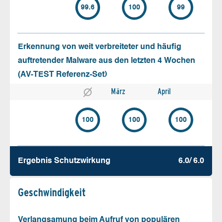
99.6
100
99
Erkennung von weit verbreiteter und häufig
auftretender Malware aus den letzten 4 Wochen
(AV-TEST Referenz-Set)
März
April
100
100
100
Ergebnis Schutz­wirkung
6.0/ 6.0
Geschw­indigkeit
Verlangsamung beim Aufruf von populären