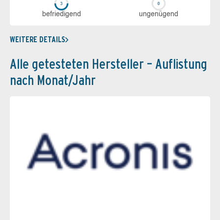
be­frie­di­gend
un­ge­nü­gend
WEITERE DETAILS
Alle getesteten Hersteller – Auflistung
nach Monat/Jahr