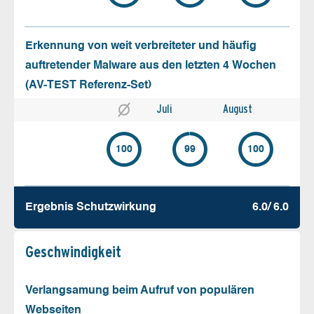
Erkennung von weit verbreiteter und häufig
auftretender Malware aus den letzten 4 Wochen
(AV-TEST Referenz-Set)
Juli
August
100
99
100
Ergebnis Schutz­wirkung
6.0/ 6.0
Geschw­indigkeit
Verlangsamung beim Aufruf von populären
Webseiten