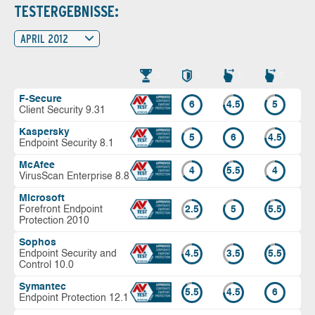
TESTERGEBNISSE:
APRIL 2012
F-Secure
6
4.5
5
Client Security 9.31
Kaspersky
5
6
4.5
Endpoint Security 8.1
McAfee
4
5.5
4
VirusScan Enterprise 8.8
Microsoft
Forefront Endpoint
2.5
5
5.5
Protection 2010
Sophos
Endpoint Security and
4.5
3.5
5.5
Control 10.0
Symantec
5.5
4.5
6
Endpoint Protection 12.1