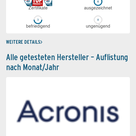
Zerti­fikate
aus­ge­zeich­net
be­frie­di­gend
un­ge­nü­gend
WEITERE DETAILS
Alle getesteten Hersteller – Auflistung
nach Monat/Jahr