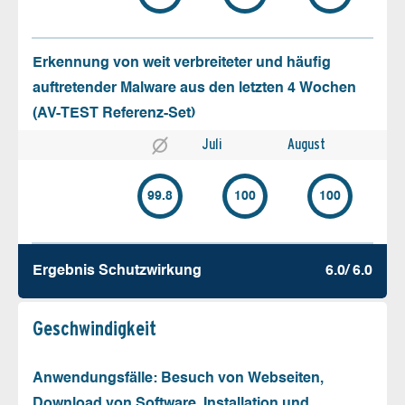
Erkennung von weit verbreiteter und häufig
auftretender Malware aus den letzten 4 Wochen
(AV-TEST Referenz-Set)
Juli
August
99.8
100
100
Ergebnis Schutz­wirkung
6.0/ 6.0
Geschw­indigkeit
Anwendungsfälle: Besuch von Webseiten,
Download von Software, Installation und