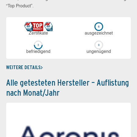
“Top Product”.
Zerti­fikate
aus­ge­zeich­net
be­frie­di­gend
un­ge­nü­gend
WEITERE DETAILS
Alle getesteten Hersteller – Auflistung
nach Monat/Jahr