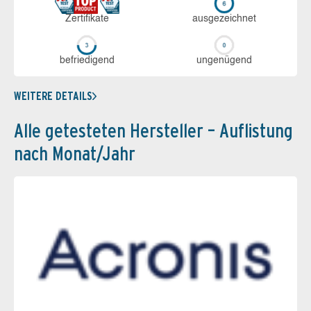
Zerti­fikate
aus­ge­zeich­net
be­frie­di­gend
un­ge­nü­gend
WEITERE DETAILS
Alle getesteten Hersteller – Auflistung
nach Monat/Jahr