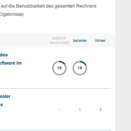
 auf die Benutzbarkeit des gesamten Rechners
Ergebnisse)
Industrie-
September
Oktober
Durchschnitt
 des
oftware im
15
18
maler
es
1
1
0