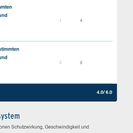
mmten
 und
1
4
stimmten
 und
0
0
4.0/ 6.0
system
gorien Schutzwirkung, Geschwindigkeit und