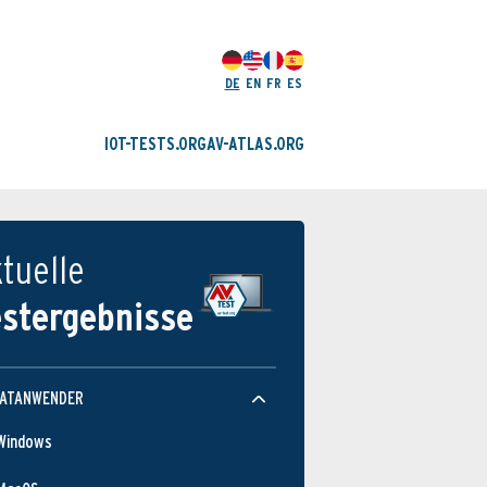
DE
EN
FR
ES
IOT-TESTS.ORG
AV-ATLAS.ORG
tuelle
estergebnisse
VATANWENDER
Windows