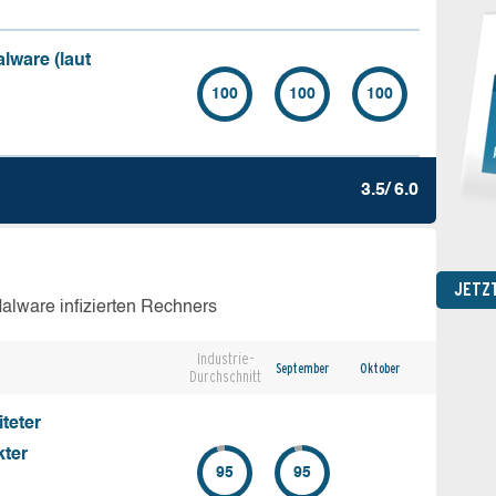
lware (laut
100
100
100
3.5/ 6.0
JETZ
lware infizierten Rechners
Industrie-
September
Oktober
Durchschnitt
teter
kter
95
95