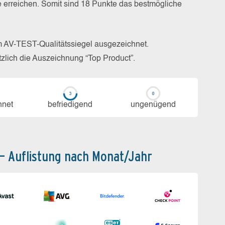
e erreichen. Somit sind 18 Punkte das bestmögliche
m AV-TEST-Qualitätssiegel ausgezeichnet.
zlich die Auszeichnung “Top Product”.
h­net
be­frie­di­gend
un­ge­nü­gend
 – Auflistung nach Monat/Jahr