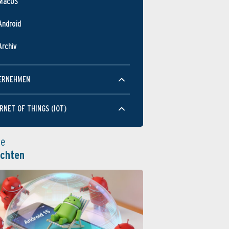
MacOS
Android
Archiv
ERNEHMEN
RNET OF THINGS (IOT)
le
ichten