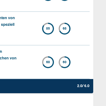
nten von
 speziell
85
68
en
chen von
68
60
2.0/ 6.0