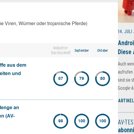
e Viren, Würmer oder trojanische Pferde)
14. JULI
Androi
Industrie-
Diese 
September
Oktober
Durchschnitt
Auch wen
ffe aus dem
aufrufen 
seiten und
87
79
80
sind sie 
Google-Ap
ARTIKEL
Menge an
en (AV-
AV-TES
98
100
100
abonn