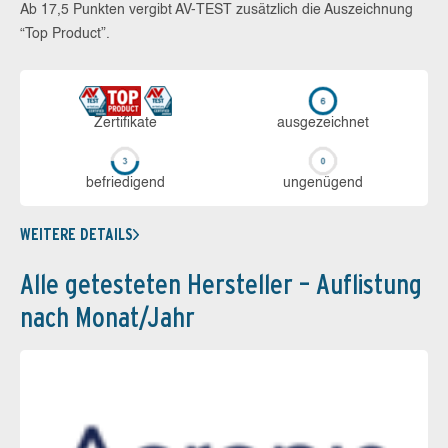
Ab 17,5 Punkten vergibt AV-TEST zusätzlich die Auszeichnung
“Top Product”.
Zerti­fikate
aus­ge­zeich­net
be­frie­di­gend
un­ge­nü­gend
WEITERE DETAILS
Alle getesteten Hersteller – Auflistung
nach Monat/Jahr