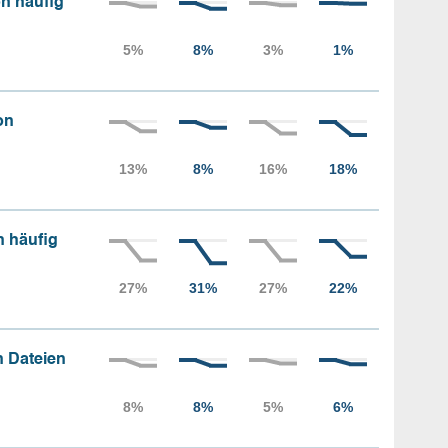
n häufig
on
n häufig
 Dateien