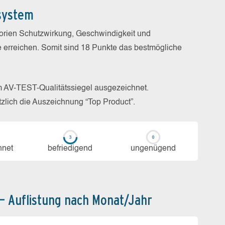
system
gorien Schutzwirkung, Geschwindigkeit und
e erreichen. Somit sind 18 Punkte das bestmögliche
m AV-TEST-Qualitätssiegel ausgezeichnet.
zlich die Auszeichnung “Top Product”.
h­net
be­frie­di­gend
un­ge­nü­gend
 – Auflistung nach Monat/Jahr