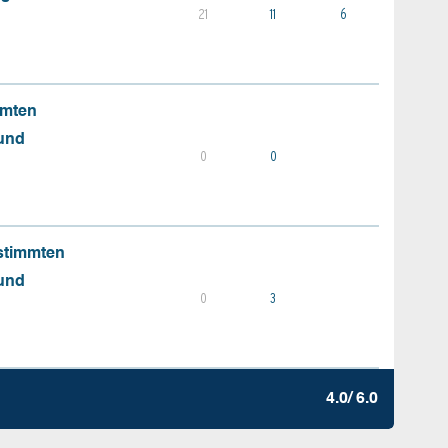
21
11
6
mmten
 und
0
0
stimmten
 und
0
3
4.0/ 6.0