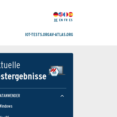
DE
EN
FR
ES
IOT-TESTS.ORG
AV-ATLAS.ORG
tuelle
estergebnisse
VATANWENDER
Windows