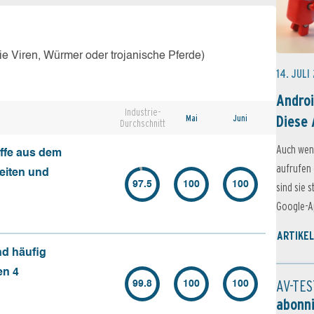
e Viren, Würmer oder trojanische Pferde)
14. JULI
Androi
Industrie-
Diese 
Mai
Juni
Durchschnitt
Auch wen
ffe aus dem
aufrufen 
seiten und
97.5
100
100
sind sie 
Google-Ap
ARTIKEL
nd häufig
en 4
AV-TES
99.8
100
100
abonn