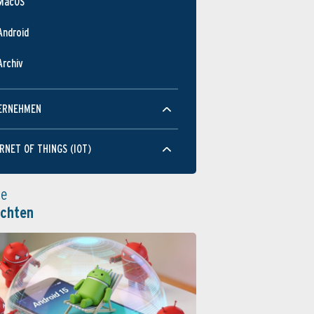
MacOS
Android
Archiv
ERNEHMEN
RNET OF THINGS (IOT)
le
ichten