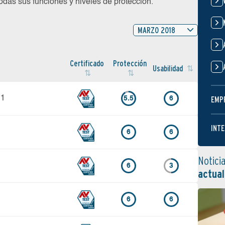
das sus funciones y niveles de protección.
MARZO 2018
Certi­ficado
Protección
Usabilidad
.1
5.5
6
EMP
INTE
6
6
Notici
6
3
actual
6
6