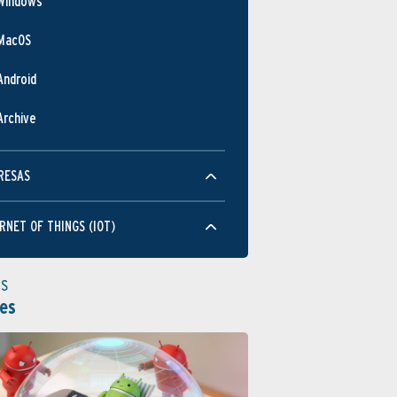
Windows
MacOS
Android
Archive
RESAS
RNET OF THINGS (IOT)
as
es