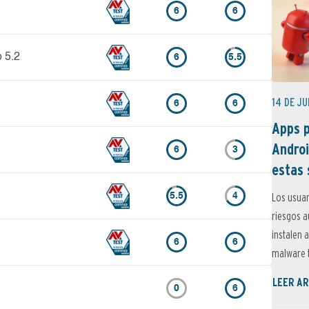
6
6
o 5.2
6
5.5
14 DE JU
6
6
Apps p
Androi
6
3
estas 
Los usuar
5.5
4
riesgos 
instalen 
6
6
malware t
LEER AR
0
6