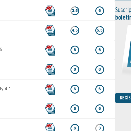
Suscrip
3.5
6
boletí
4.5
5.5
15
6
6
6
6
ty 4.1
6
6
REGÍ
6
6
6
3