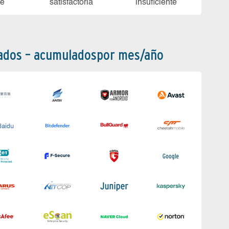
te
sa­tis­fac­to­ria
in­su­fi­cien­te
bados – acumuladospor mes/año