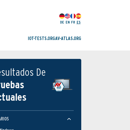
DE
EN
FR
ES
IOT-TESTS.ORG
AV-ATLAS.ORG
esultados De
ruebas
ctuales
ARIOS