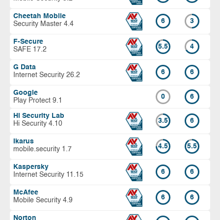
Cheetah Mobile
6
3
Security Master 4.4
F-Secure
5.5
4
SAFE 17.2
G Data
6
6
Internet Security 26.2
Google
0
6
Play Protect 9.1
Hi Security Lab
3.5
6
Hi Security 4.10
Ikarus
4.5
5.5
mobile.security 1.7
Kaspersky
6
6
Internet Security 11.15
McAfee
6
6
Mobile Security 4.9
Norton