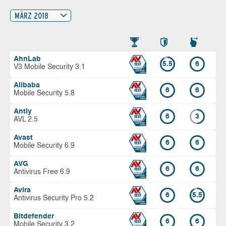
MÄRZ 2018
AhnLab
5.5
6
V3 Mobile Security 3.1
Alibaba
6
6
Mobile Security 5.8
Antiy
6
3
AVL 2.5
Avast
6
6
Mobile Security 6.9
AVG
6
6
Antivirus Free 6.9
Avira
6
5.5
Antivirus Security Pro 5.2
Bitdefender
6
6
Mobile Security 3.2