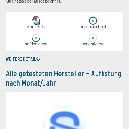
Qualitätssiegel ausgezeichnet.
Zerti­fikate
aus­ge­zeich­net
be­frie­di­gend
un­ge­nü­gend
WEITERE DETAILS
Alle getesteten Hersteller – Auflistung
nach Monat/Jahr