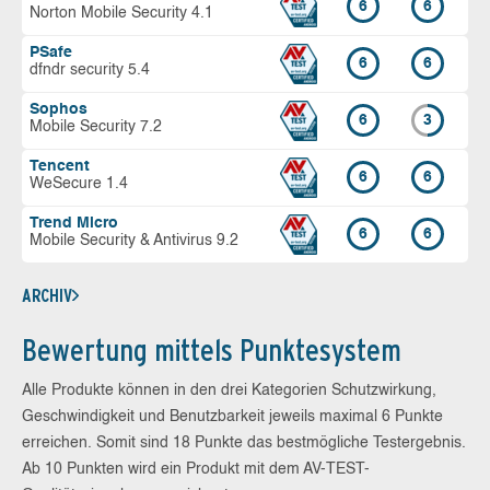
6
6
Norton Mobile Security 4.1
PSafe
6
6
dfndr security 5.4
Sophos
6
3
Mobile Security 7.2
Tencent
6
6
WeSecure 1.4
Trend Micro
6
6
Mobile Security & Antivirus 9.2
ARCHIV
Bewertung mittels Punktesystem
Alle Produkte können in den drei Kategorien Schutzwirkung,
Geschwindigkeit und Benutzbarkeit jeweils maximal 6 Punkte
erreichen. Somit sind 18 Punkte das bestmögliche Testergebnis.
Ab 10 Punkten wird ein Produkt mit dem AV-TEST-