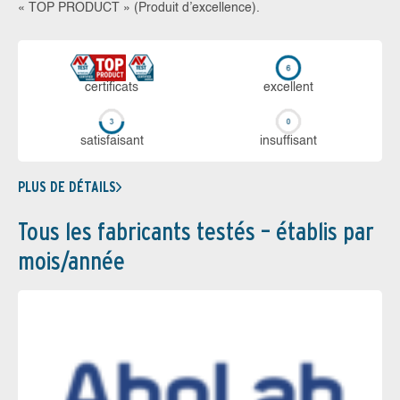
« TOP PRODUCT » (Produit d’excellence).
certi­ficats
ex­cellent
sa­tis­fai­sant
in­suf­fi­sant
PLUS DE DÉTAILS
Tous les fabricants testés – établis par
mois/année