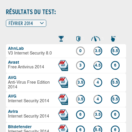
RÉSULTATS DU TEST:
FÉVRIER 2014
AhnLab
0
3.5
5.5
V3 Internet Security 8.0
Avast
3
4.5
6
Free Antivirus 2014
AVG
Anti-Virus Free Edition
3.5
4
5.5
2014
AVG
3.5
4
5.5
Internet Security 2014
Avira
6
3.5
6
Internet Security 2014
Bitdefender
6
5.5
6
Internet Security 2014