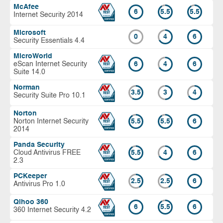
McAfee
6
5.5
5.5
Internet Security 2014
Microsoft
0
4
6
Security Essentials 4.4
MicroWorld
eScan Internet Security
6
4
6
Suite 14.0
Norman
3.5
3
4
Security Suite Pro 10.1
Norton
Norton Internet Security
5.5
5.5
6
2014
Panda Security
Cloud Antivirus FREE
5.5
4
6
2.3
PCKeeper
2.5
2.5
6
Antivirus Pro 1.0
Qihoo 360
6
5.5
6
360 Internet Security 4.2