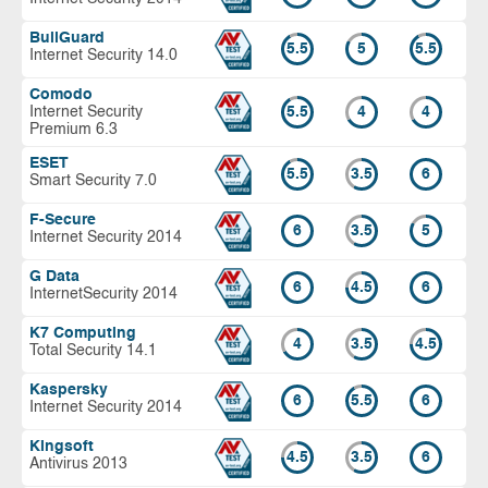
BullGuard
5.5
5
5.5
Internet Security 14.0
Comodo
Internet Security
5.5
4
4
Premium 6.3
ESET
5.5
3.5
6
Smart Security 7.0
F-Secure
6
3.5
5
Internet Security 2014
G Data
6
4.5
6
InternetSecurity 2014
K7 Computing
4
3.5
4.5
Total Security 14.1
Kaspersky
6
5.5
6
Internet Security 2014
Kingsoft
4.5
3.5
6
Antivirus 2013