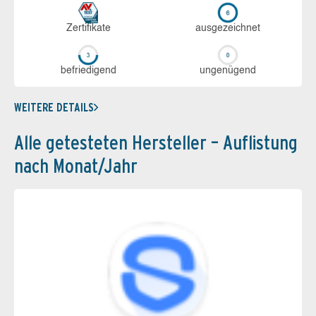
Zerti­fikate
aus­ge­zeich­net
be­frie­di­gend
un­ge­nü­gend
WEITERE DETAILS
Alle getesteten Hersteller – Auflistung
nach Monat/Jahr