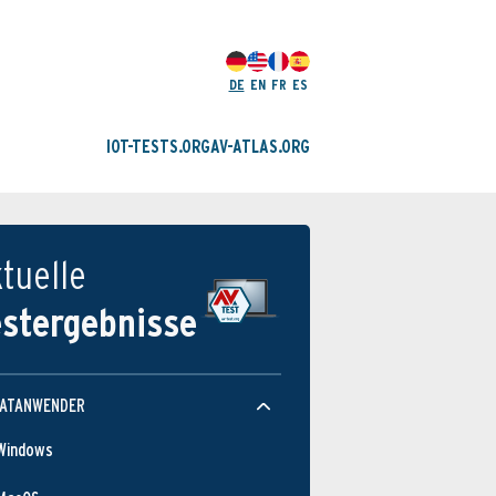
DE
EN
FR
ES
IOT-TESTS.ORG
AV-ATLAS.ORG
tuelle
estergebnisse
VATANWENDER
Windows