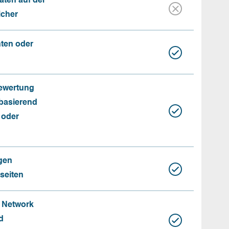
aten auf der
icher
nten oder
Bewertung
basierend
 oder
gen
seiten
e Network
d