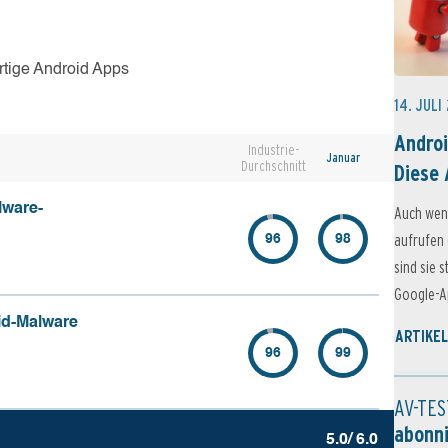
rtige Android Apps
14. JULI
Androi
Industrie-
Januar
Durchschnitt
Diese 
lware-
Auch wen
aufrufen 
96
98
sind sie 
Google-Ap
id-Malware
ARTIKEL
96
99
AV-TES
abonn
5.0/ 6.0