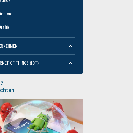
MacOS
Android
Archiv
ERNEHMEN
RNET OF THINGS (IOT)
le
ichten