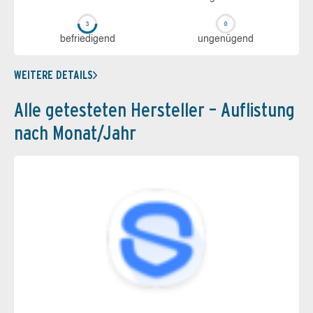
be­frie­di­gend
un­ge­nü­gend
WEITERE DETAILS
Alle getesteten Hersteller – Auflistung
nach Monat/Jahr