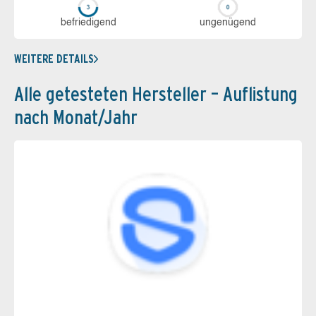
be­frie­di­gend
un­ge­nü­gend
WEITERE DETAILS
Alle getesteten Hersteller – Auflistung
nach Monat/Jahr